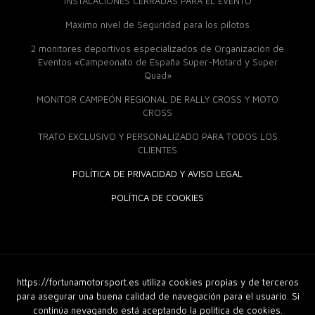
INSTALACIONES CERRADAS PARA EL EVENTO
Máximo nivel de Seguridad para los pilotos
2 monitores deportivos especializados de Organización de
Eventos «Campeonato de España Super-Motard y Super
Quad»
MONITOR CAMPEÓN REGIONAL DE RALLY CROSS Y MOTO
CROSS
TRATO EXCLUSIVO Y PERSONALIZADO PARA TODOS LOS
CLIENTES
POLÍTICA DE PRIVACIDAD Y AVISO LEGAL
POLÍTICA DE COOKIES
https://fortunamotorsport.es utiliza cookies propias y de terceros
© 2018 Fortuna Moto Sport. Derechos Reservados |
Diseño
Web
|
GuellCom_
para asegurar una buena calidad de navegación para el usuario. Si
continúa nevagando está aceptando la política de cookies.