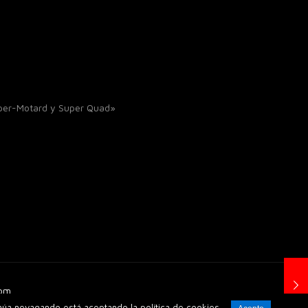
uper-Motard y Super Quad»
Com_
inúa nevagando está aceptando la política de cookies.