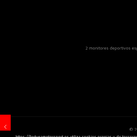
2 monitores deportivos e
© 2
https://fortunamotorsport.es utiliza cookies propias y de tercer