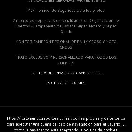
INSTALACIONES CERRADAS PARA EL EVENTO
Máximo nivel de Seguridad para los pilotos
2 monitores deportivos especializados de Organización de
Eventos «Campeonato de España Super-Motard y Super
Quad»
MONITOR CAMPEÓN REGIONAL DE RALLY CROSS Y MOTO
CROSS
TRATO EXCLUSIVO Y PERSONALIZADO PARA TODOS LOS
CLIENTES
POLÍTICA DE PRIVACIDAD Y AVISO LEGAL
POLÍTICA DE COOKIES
https://fortunamotorsport.es utiliza cookies propias y de terceros
© 2018 Fortuna Moto Sport. Derechos Reservados |
Diseño
Web
|
GuellCom_
para asegurar una buena calidad de navegación para el usuario. Si
continúa nevagando está aceptando la política de cookies.