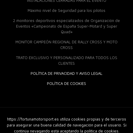
INSTALACIONES CERRADAS PARA EL EVENTO
Máximo nivel de Seguridad para los pilotos
2 monitores deportivos especializados de Organización de
Eventos «Campeonato de España Super-Motard y Super
Quad»
MONITOR CAMPEÓN REGIONAL DE RALLY CROSS Y MOTO
CROSS
TRATO EXCLUSIVO Y PERSONALIZADO PARA TODOS LOS
CLIENTES
POLÍTICA DE PRIVACIDAD Y AVISO LEGAL
POLÍTICA DE COOKIES
https://fortunamotorsport.es utiliza cookies propias y de terceros
© 2018 Fortuna Moto Sport. Derechos Reservados |
Diseño
Web
|
GuellCom_
para asegurar una buena calidad de navegación para el usuario. Si
continúa nevagando está aceptando la política de cookies.