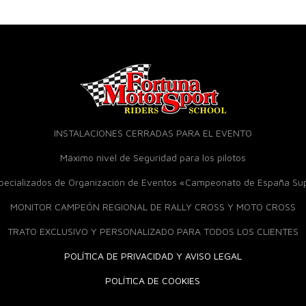
INSTALACIONES CERRADAS PARA EL EVENTO
Máximo nivel de Seguridad para los pilotos
specializados de Organización de Eventos «Campeonato de España S
MONITOR CAMPEÓN REGIONAL DE RALLY CROSS Y MOTO CROSS
TRATO EXCLUSIVO Y PERSONALIZADO PARA TODOS LOS CLIENTES
POLÍTICA DE PRIVACIDAD Y AVISO LEGAL
POLÍTICA DE COOKIES