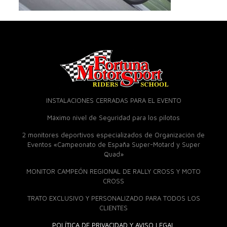
INSTALACIONES CERRADAS PARA EL EVENTO
Máximo nivel de Seguridad para los pilotos
2 monitores deportivos especializados de Organización de
Eventos «Campeonato de España Super-Motard y Super
Quad»
MONITOR CAMPEÓN REGIONAL DE RALLY CROSS Y MOTO
CROSS
TRATO EXCLUSIVO Y PERSONALIZADO PARA TODOS LOS
CLIENTES
POLÍTICA DE PRIVACIDAD Y AVISO LEGAL