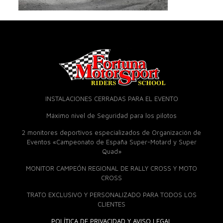
INSTALACIONES CERRADAS PARA EL EVENTO
Máximo nivel de Seguridad para los pilotos
2 monitores deportivos especializados de Organización de
Eventos «Campeonato de España Super-Motard y Super
Quad»
MONITOR CAMPEÓN REGIONAL DE RALLY CROSS Y MOTO
CROSS
TRATO EXCLUSIVO Y PERSONALIZADO PARA TODOS LOS
CLIENTES
POLÍTICA DE PRIVACIDAD Y AVISO LEGAL