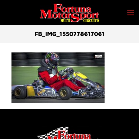
FB_IMG_1550778617061