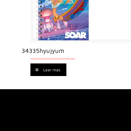
34335hyujyum
Leer más