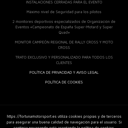
INSTALACIONES CERRADAS PARA EL EVENTO
Máximo nivel de Seguridad para los pilotos
2 monitores deportivos especializados de Organización de
Eventos «Campeonato de España Super-Motard y Super
Quad»
MONITOR CAMPEÓN REGIONAL DE RALLY CROSS Y MOTO
CROSS
TRATO EXCLUSIVO Y PERSONALIZADO PARA TODOS LOS
CLIENTES
POLÍTICA DE PRIVACIDAD Y AVISO LEGAL
POLÍTICA DE COOKIES
https://fortunamotorsport.es utiliza cookies propias y de terceros
© 2018 Fortuna Moto Sport. Derechos Reservados |
Diseño
Web
|
GuellCom_
para asegurar una buena calidad de navegación para el usuario. Si
continúa nevagando está aceptando la política de cookies.