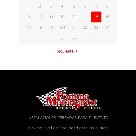
1
2
3
4
5
6
7
8
9
10
11
12
13
14
15
16
17
18
19
20
21
22
23
24
25
26
Siguiente
INSTALACIONES CERRADAS PARA EL EVENTO
Máximo nivel de Seguridad para los pilotos