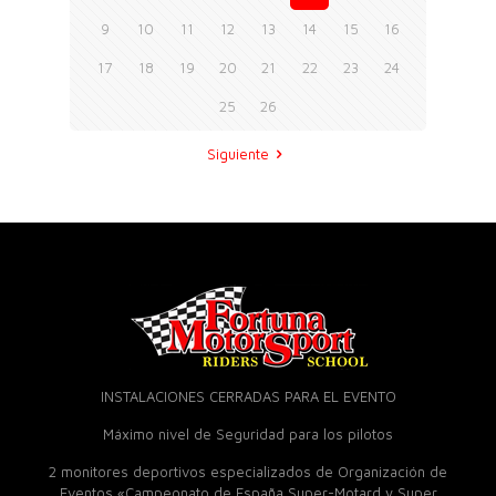
9
10
11
12
13
14
15
16
17
18
19
20
21
22
23
24
25
26
Siguiente
INSTALACIONES CERRADAS PARA EL EVENTO
Máximo nivel de Seguridad para los pilotos
2 monitores deportivos especializados de Organización de
Eventos «Campeonato de España Super-Motard y Super