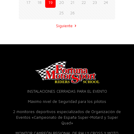
17
18
19
20
21
22
23
24
25
26
Siguiente
INSTALACIONES CERRADAS PARA EL EVENTO
Máximo nivel de Seguridad para los pilotos
2 monitores deportivos especializados de Organización de
Eventos «Campeonato de España Super-Motard y Super
Quad»
MONITOR CAMPEÓN REGIONAL DE RALLY CROSS Y MOTO